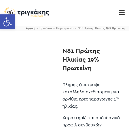
Ανοίξτε τη γραμμή εργαλείων
Αρχική
Προϊόντα
Πτηνοτροφία
Ν81 Πρώτης Ηλικίας 19% Πρωτείνη
>
>
>
Ν81 Πρώτης
Ηλικίας 19%
Πρωτείνη
Πλήρης ζωοτροφή
κατάλληλα σχεδιασμένη για
ης
ορνίθια κρεοπαραγωγής 1
ηλικίας.
Χαρακτηρίζεται από ιδανικό
προφίλ συνθετικών